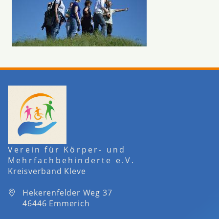
Verein für Körper- und
Mehrfachbehinderte e.V.
Kreisverband Kleve
Hekerenfelder Weg 37
46446 Emmerich