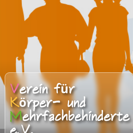
V
erein für
K
örper- und
M
ehrfachbehinderte
e.V.